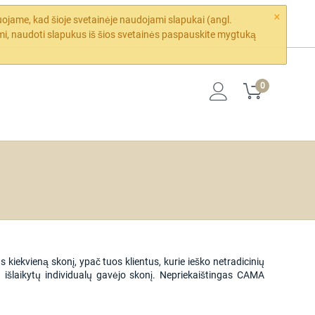
×
ojame, kad šioje svetainėje naudojami slapukai (angl.
mi, naudoti slapukus iš šios svetainės paspauskite mygtuką
0
iekvieną skonį, ypač tuos klientus, kurie ieško netradicinių
ad išlaikytų individualų gavėjo skonį. Nepriekaištingas CAMA