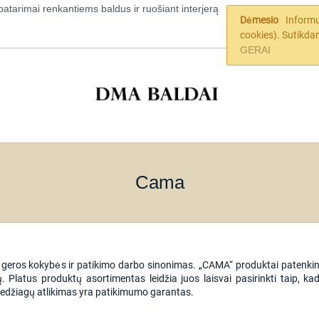
patarimai renkantiems baldus ir ruošiant interjerą
Dėmesio
Informu
cookies). Sutikda
GERAI
Cama
geros kokybės ir patikimo darbo sinonimas. „CAMA“ produktai patenkins k
ų. Platus produktų asortimentas leidžia juos laisvai pasirinkti taip, k
edžiagų atlikimas yra patikimumo garantas.