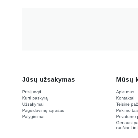
Jūsų užsakymas
Mūsų 
Prisijungti
Apie mus
Kurti paskyrą
Kontaktai
Užsakymai
Teisinė pa
Pageidavimų sąrašas
Pirkimo tais
Palyginimai
Privatumo p
​Geriausi p
ruošiant int