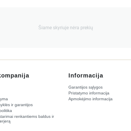
Šiame skyriuje nėra prekių
kompanija
Informacija
Garantijos sąlygos
Pristatymo informacija
žyma
Apmokėjimo informacija
yklės ir garantijos
olitika
atarimai renkantiems baldus ir
erjerą​