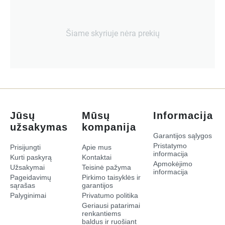
Šiame skyriuje nėra prekių
Jūsų
Mūsų
Informacija
užsakymas
kompanija
Garantijos sąlygos
Pristatymo
Prisijungti
Apie mus
informacija
Kurti paskyrą
Kontaktai
Apmokėjimo
Užsakymai
Teisinė pažyma
informacija
Pageidavimų
Pirkimo taisyklės ir
sąrašas
garantijos
Palyginimai
Privatumo politika
​Geriausi patarimai
renkantiems
baldus ir ruošiant