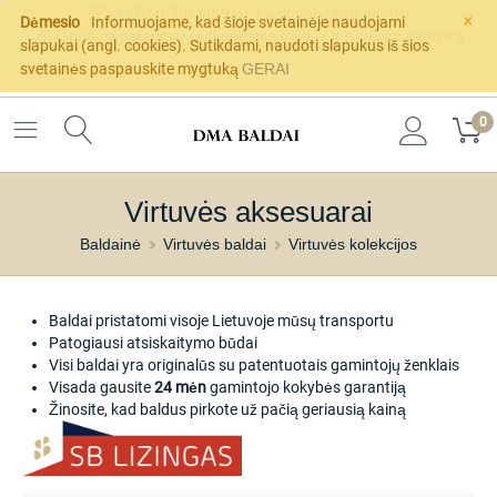
×
+370 (678) 88-910
Paskambinkite mums!
Dėmesio
Informuojame, kad šioje svetainėje naudojami
Geriausi patarimai renkantiems baldus ir ruošiant interjerą
slapukai (angl. cookies). Sutikdami, naudoti slapukus iš šios
svetainės paspauskite mygtuką
GERAI
0
Virtuvės aksesuarai
Baldainė
Virtuvės baldai
Virtuvės kolekcijos
Baldai pristatomi visoje Lietuvoje mūsų transportu
Patogiausi atsiskaitymo būdai
Visi baldai yra originalūs su patentuotais gamintojų ženklais
Visada gausite
24 mėn
gamintojo kokybės garantiją
Žinosite, kad baldus pirkote už pačią geriausią kainą