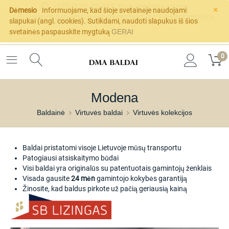
×
+370 (678) 88-910
Paskambinkite mums!
Dėmesio
Informuojame, kad šioje svetainėje naudojami
Geriausi patarimai renkantiems baldus ir ruošiant interjerą
slapukai (angl. cookies). Sutikdami, naudoti slapukus iš šios
svetainės paspauskite mygtuką
GERAI
0
Modena
Baldainė
Virtuvės baldai
Virtuvės kolekcijos
Baldai pristatomi visoje Lietuvoje mūsų transportu
Patogiausi atsiskaitymo būdai
Visi baldai yra originalūs su patentuotais gamintojų ženklais
Visada gausite
24 mėn
gamintojo kokybės garantiją
Žinosite, kad baldus pirkote už pačią geriausią kainą