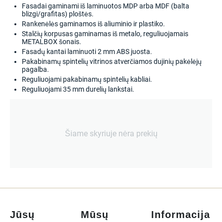
Fasadai gaminami iš laminuotos MDP arba MDF (balta
blizgi/grafitas) ploštės.
Rankenėlės gaminamos iš aliuminio ir plastiko.
Stalčių korpusas gaminamas iš metalo, reguliuojamais
METALBOX šonais.
Fasadų kantai laminuoti 2 mm ABS juosta.
Pakabinamų spintelių vitrinos atverčiamos dujinių pakėlėjų
pagalba.
Reguliuojami pakabinamų spintelių kabliai.
Reguliuojami 35 mm durelių lankstai.
Šiame skyriuje nėra prekių
Jūsų
Mūsų
Informacija