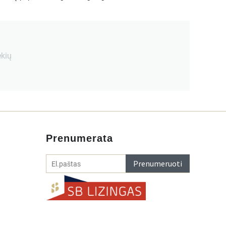
ekių
Prenumerata
Prenumeruoti