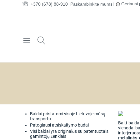
Geriausi 
+370 (678) 88-910
Paskambinkite mums!
Baldai pristatomi visoje Lietuvoje mūsų
transportu
Balti balda
Patogiausi atsiskaitymo būdai
vienoda bal
Visi baldai yra originalūs su patentuotais
interjeruo
gamintojų ženklais
metalinės c