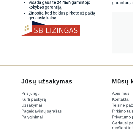
Visada gausite
24 mėn
gamintojo
garantuoja 
kokybės garantiją
Žinosite, kad baldus pirkote už pačią
geriausią kainą
Jūsų užsakymas
Mūsų 
Prisijungti
Apie mus
Kurti paskyrą
Kontaktai
Užsakymai
Teisinė pa
Pageidavimų sąrašas
Pirkimo tais
Palyginimai
Privatumo p
​Geriausi p
ruošiant int