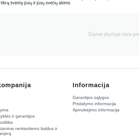
tikrą šventę jūsų ir jūsų svečių akims.
Šiame skyriuje nėra pr
kompanija
Informacija
Garantijos sąlygos
Pristatymo informacija
žyma
Apmokėjimo informacija
yklės ir garantijos
olitika
atarimai renkantiems baldus ir
erjerą​