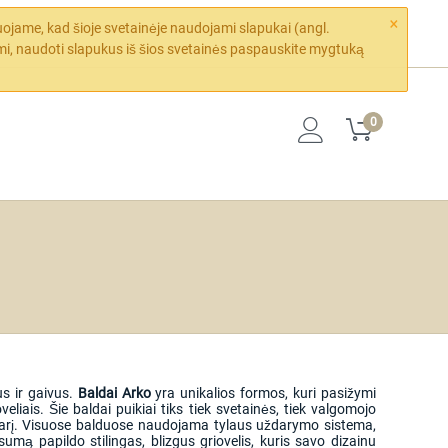
×
ojame, kad šioje svetainėje naudojami slapukai (angl.
mi, naudoti slapukus iš šios svetainės paspauskite mygtuką
0
us ir gaivus.
Baldai Arko
yra unikalios formos, kuri pasižymi
veliais. Šie baldai puikiai tiks tiek svetainės, tiek valgomojo
os narį. Visuose balduose naudojama tylaus uždarymo sistema,
umą papildo stilingas, blizgus griovelis, kuris savo dizainu