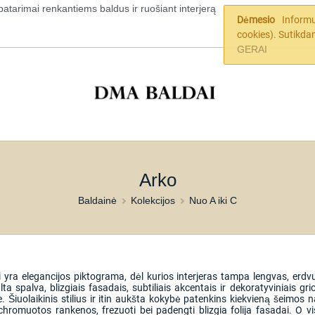
patarimai renkantiems baldus ir ruošiant interjerą
Dėmesio
Informu
cookies). Sutikda
GERAI
Arko
Baldainė
Kolekcijos
Nuo A iki C
i yra elegancijos piktograma, dėl kurios interjeras tampa lengvas, erdv
ta spalva, blizgiais fasadais, subtiliais akcentais ir dekoratyviniais grio
se. Šiuolaikinis stilius ir itin aukšta kokybė patenkins kiekvieną šeim
hromuotos rankenos, frezuoti bei padengti blizgia folija fasadai. O vis