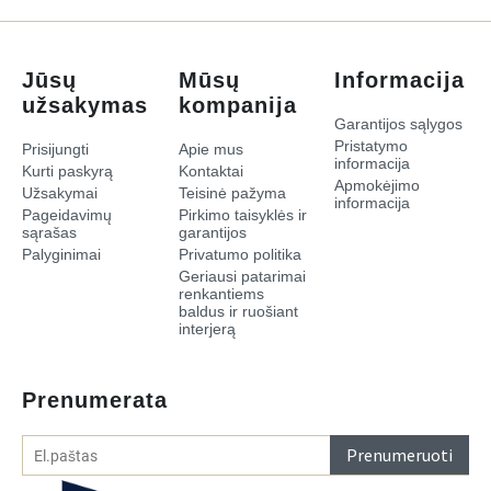
Jūsų
Mūsų
Informacija
užsakymas
kompanija
Garantijos sąlygos
Pristatymo
Prisijungti
Apie mus
informacija
Kurti paskyrą
Kontaktai
Apmokėjimo
Užsakymai
Teisinė pažyma
informacija
Pageidavimų
Pirkimo taisyklės ir
sąrašas
garantijos
Palyginimai
Privatumo politika
​Geriausi patarimai
renkantiems
baldus ir ruošiant
interjerą​
Prenumerata
Prenumeruoti