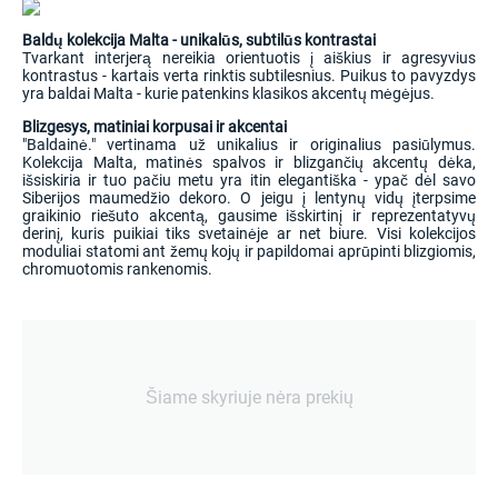
Baldų kolekcija Malta - unikalūs, subtilūs kontrastai
Tvarkant interjerą nereikia orientuotis į aiškius ir agresyvius
kontrastus - kartais verta rinktis subtilesnius. Puikus to pavyzdys
yra baldai Malta - kurie patenkins klasikos akcentų mėgėjus.
Blizgesys, matiniai korpusai ir akcentai
"Baldainė." vertinama už unikalius ir originalius pasiūlymus.
Kolekcija Malta, matinės spalvos ir blizgančių akcentų dėka,
išsiskiria ir tuo pačiu metu yra itin elegantiška - ypač dėl savo
Siberijos maumedžio dekoro. O jeigu į lentynų vidų įterpsime
graikinio riešuto akcentą, gausime išskirtinį ir reprezentatyvų
derinį, kuris puikiai tiks svetainėje ar net biure. Visi kolekcijos
moduliai statomi ant žemų kojų ir papildomai aprūpinti blizgiomis,
chromuotomis rankenomis.
Šiame skyriuje nėra prekių