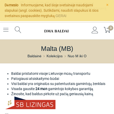
×
+370 (678) 88-910
Paskambinkite mums!
Dėmesio
Informuojame, kad šioje svetainėje naudojami
Geriausi patarimai renkantiems baldus ir ruošiant interjerą
slapukai (angl. cookies). Sutikdami, naudoti slapukus iš šios
svetainės paspauskite mygtuką
GERAI
0
Malta (MB)
Baldainė
Kolekcijos
Nuo M iki O
Baldai pristatomi visoje Lietuvoje mūsų transportu
Patogiausi atsiskaitymo būdai
Visi baldai yra originalūs su patentuotais gamintojų ženklais
Visada gausite
24 mėn
gamintojo kokybės garantiją
Žinosite, kad baldus pirkote už pačią geriausią kainą