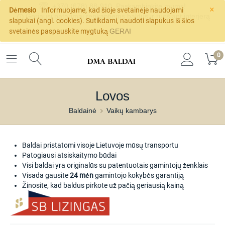
×
+370 (678) 88-910
Paskambinkite mums!
Dėmesio
Informuojame, kad šioje svetainėje naudojami
Geriausi patarimai renkantiems baldus ir ruošiant interjerą
slapukai (angl. cookies). Sutikdami, naudoti slapukus iš šios
svetainės paspauskite mygtuką
GERAI
0
Lovos
Baldainė
Vaikų kambarys
Baldai pristatomi visoje Lietuvoje mūsų transportu
Patogiausi atsiskaitymo būdai
Visi baldai yra originalūs su patentuotais gamintojų ženklais
Visada gausite
24 mėn
gamintojo kokybės garantiją
Žinosite, kad baldus pirkote už pačią geriausią kainą