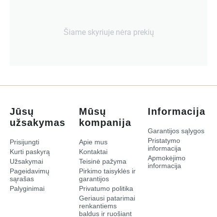
Šiame skyriuje nėra prekių
Jūsų
Mūsų
Informacija
užsakymas
kompanija
Garantijos sąlygos
Pristatymo
Prisijungti
Apie mus
informacija
Kurti paskyrą
Kontaktai
Apmokėjimo
Užsakymai
Teisinė pažyma
informacija
Pageidavimų
Pirkimo taisyklės ir
sąrašas
garantijos
Palyginimai
Privatumo politika
​Geriausi patarimai
renkantiems
baldus ir ruošiant