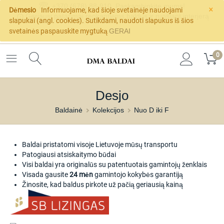
×
+370 (678) 88-910
Paskambinkite mums!
Dėmesio
Informuojame, kad šioje svetainėje naudojami
Geriausi patarimai renkantiems baldus ir ruošiant interjerą
slapukai (angl. cookies). Sutikdami, naudoti slapukus iš šios
svetainės paspauskite mygtuką
GERAI
0
Desjo
Baldainė
Kolekcijos
Nuo D iki F
Baldai pristatomi visoje Lietuvoje mūsų transportu
Patogiausi atsiskaitymo būdai
Visi baldai yra originalūs su patentuotais gamintojų ženklais
Visada gausite
24 mėn
gamintojo kokybės garantiją
Žinosite, kad baldus pirkote už pačią geriausią kainą