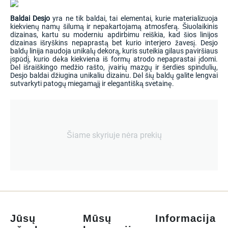
Baldai Desjo
yra ne tik baldai, tai elementai, kurie materializuoja
kiekvienų namų šilumą ir nepakartojamą atmosferą. Šiuolaikinis
dizainas, kartu su moderniu apdirbimu reiškia, kad šios linijos
dizainas išryškins nepaprastą bet kurio interjero žavesį. Desjo
baldų linija naudoja unikalų dekorą, kuris suteikia gilaus paviršiaus
įspūdį, kurio dėka kiekviena iš formų atrodo nepaprastai įdomi.
Dėl išraiškingo medžio rašto, įvairių mazgų ir šerdies spindulių,
Desjo baldai džiugina unikaliu dizainu. Dėl šių baldų galite lengvai
sutvarkyti patogų miegamąjį ir elegantišką svetainę.
Šiame skyriuje nėra prekių
Jūsų
Mūsų
Informacija